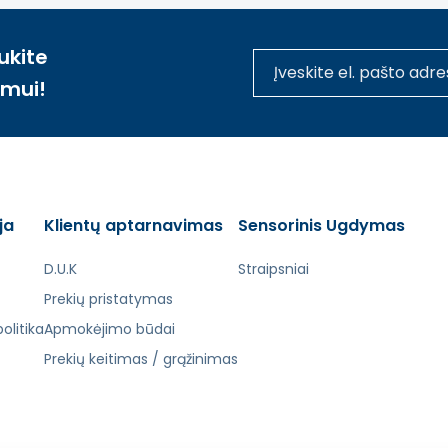
ukite
imui!
vaikams, rinkoje nuo 2004 m. Daugiau nei dešimtmetis patir
oky Toy žaislai turi daugybę sertifikatų, patvirtinančių 
ngti tik saugiais, netoksiškais dažais ir laku. Viskas tai da
ja
Klientų aptarnavimas
Sensorinis Ugdymas
tą. Atsiprašome už galimas klaidas, vyksta redagavimas.
D.U.K
Straipsniai
Prekių pristatymas
olitika
Apmokėjimo būdai
Prekių keitimas / grąžinimas