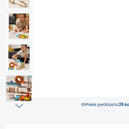
Prekė peržiūrėta:
25 k