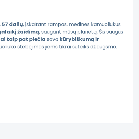
š
57 dalių
, įskaitant rampas, medines kamuoliukus
galaikį žaidimą
, saugant mūsų planetą. Šis saugus
ai taip pat plečia
savo
kūrybiškumą ir
oliuko stebėjimas jiems tikrai suteiks džiaugsmo.