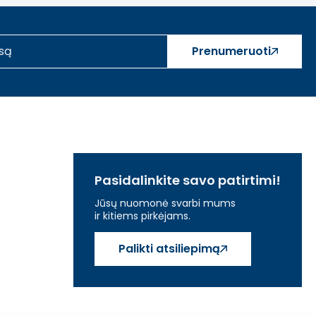
Prenumeruoti
tis šioje srityje užtikrina aukštos kokybės
šių aplinkai draugiškų produktų saugumą. Gerai
ro Tooky Toy žaislus mėgstamus vaikų ir vertinamus tėvų
Pasidalinkite savo patirtimi!
Jūsų nuomonė svarbi mums
ir kitiems pirkėjams.
Palikti atsiliepimą