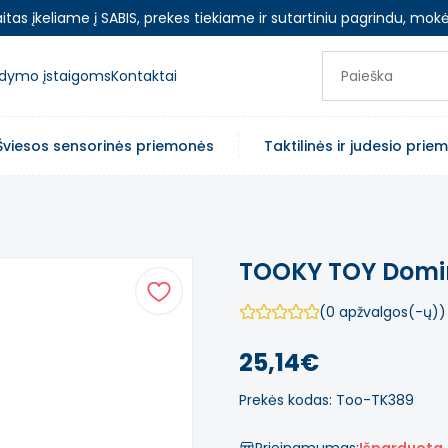
as įkeliame į SABIS, prekes tiekiame ir sutartiniu pagrindu, mokė
ugdymo įstaigoms
Kontaktai
Šviesos sensorinės priemonės
Taktilinės ir judesio pri
TOOKY TOY Domi
(0 apžvalgos(-ų))
25,14€
Prekės kodas: Too-TK389