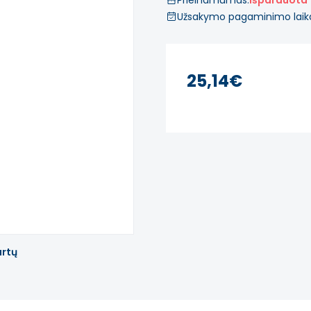
Prieinamumas:
Išparduota
Užsakymo pagaminimo laik
25,14€
artų