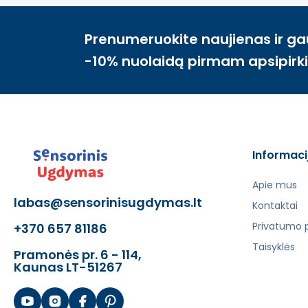
- Kūrybiškumą
- Loginį mąstymą
- Vaizduotę
Prenumeruokite naujienas ir ga
- Nepriklausomybę
-10% nuolaidą pirmam apsipirk
Tooky Toy
yra įmonė, kuri gamina medinius žaislus 
produktus, pagamintus su vaiko saugumu omenyje. To
išlyginti, be plyštelių ir aštrių kraštų, žaislai pade
visame pasaulyje.
Informaci
Šis aprašymas išverstas naudojant dirbtinį intelek
Apie mus
labas@sensorinisugdymas.lt
Kontaktai
Privatumo p
+370 657 81186
Taisyklės
Pramonės pr. 6 - 114,
Kaunas LT-51267