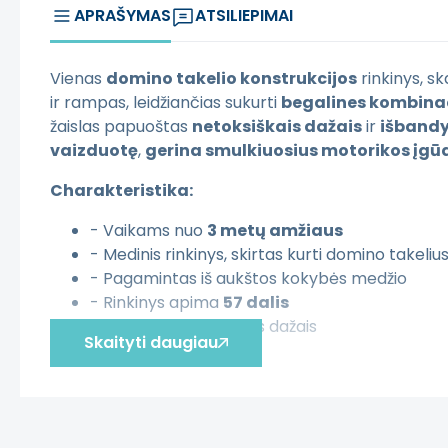
APRAŠYMAS
ATSILIEPIMAI
Vienas
domino takelio konstrukcijos
rinkinys, sk
ir rampas, leidžiančias sukurti
begalines kombina
žaislas papuoštas
netoksiškais dažais
ir
išband
vaizduotę
,
gerina smulkiuosius motorikos įgū
Charakteristika:
- Vaikams nuo
3 metų amžiaus
- Medinis rinkinys, skirtas kurti domino takeliu
- Pagamintas iš aukštos kokybės medžio
- Rinkinys apima
57 dalis
- Dažytas netoksiškais dažais
Skaityti daugiau
Žaislas skatina:
- Rankos-akis koordinaciją
- Motorikos įgūdžius