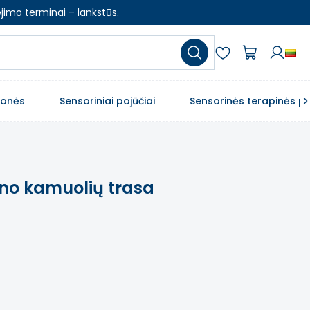
jimo terminai – lankstūs.
emonės
Sensoriniai pojūčiai
Sensorinės terapinės p
no kamuolių trasa