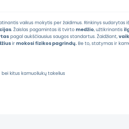
atinantis vaikus mokytis per žaidimus. Rinkinys sudarytas i
cijas
. Žaislas pagamintas iš tvirto
medžio
, užtikrinantis
il
ytas
pagal aukščiausius saugos standartus. Žaidžiant,
vaik
džius
ir
mokosi fizikos pagrindų.
Be to, statymas ir kamu
s bei kitus kamuoliukų takelius