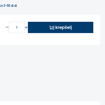
as:
1-10 d.d.
Į krepšelį