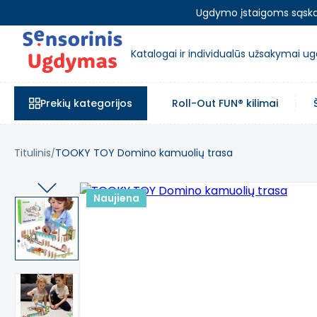
Ugdymo įstaigoms sąskait
Katalogai ir individualūs užsakymai 
Prekių kategorijos
Roll-Out FUN® kilimai
Titulinis
TOOKY TOY Domino kamuolių trasa
Naujiena