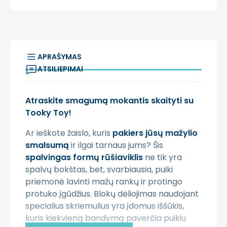
APRAŠYMAS
ATSILIEPIMAI
Atraskite smagumą mokantis skaityti su
Tooky Toy!
Ar ieškote žaislo, kuris
pakiers jūsų mažylio
smalsumą
ir ilgai tarnaus jums? Šis
spalvingas formų rūšiaviklis
ne tik yra
spalvų bokštas, bet, svarbiausia, puiki
priemonė lavinti mažų rankų ir protingo
protuko įgūdžius. Blokų dėliojimas naudojant
specialius skriemulius yra įdomus iššūkis,
kuris kiekvieną bandymą paverčia puikiu