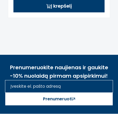
Į krepšelį
Prenumeruokite naujienas ir gaukite
-10% nuolaidą pirmam apsipirkimui!
Prenumeruoti