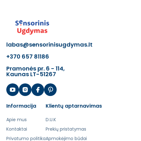
labas@sensorinisugdymas.lt
+370 657 81186
Pramonės pr. 6 - 114,
Kaunas LT-51267
Informacija
Klientų aptarnavimas
Apie mus
D.U.K
Kontaktai
Prekių pristatymas
Privatumo politika
Apmokėjimo būdai