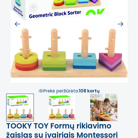
Previous
Next
Prekė peržiūrėta:
108 kartų
TOOKY TOY Formų rikiavimo
žaislas su įvairiais Montessori