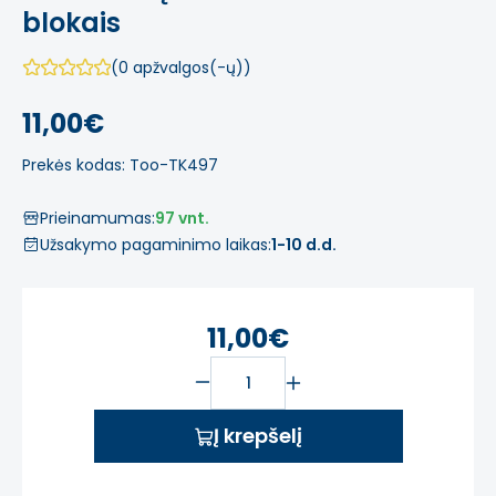
blokais
(0 apžvalgos(-ų))
11,00€
Prekės kodas: Too-TK497
Prieinamumas:
97 vnt.
Užsakymo pagaminimo laikas:
1-10 d.d.
11,00€
Į krepšelį