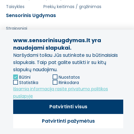
Taisyklės
Prekių keitimas / grąžinimas
Sensorinis Ugdymas
Straipsniai
www.sensorinisugdymas.lt yra
Pasidalinkite savo patirtimi!
naudojami slapukai.
Naršydami toliau Jūs sutinkate su būtinaisiais
Jūsų nuomonė svarbi mums
ir kitiems pirkėjams.
slapukais. Taip pat galite sutikti ir su kitų
slapukų naudojimu.
Palikti atsiliepimą
Būtini
Nuostatos
Statistika
Rinkodara
Išsamią informaciją rasite privatumo politikos
puslapyje
Patvirtinti visus
Patvirtinti pažymėtus
© 2013 - 2026 SensorinisUgdymas Visos teisės saugomos.