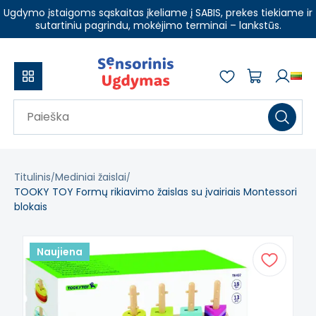
Ugdymo įstaigoms sąskaitas įkeliame į SABIS, prekes tiekiame ir
sutartiniu pagrindu, mokėjimo terminai – lankstūs.
Titulinis
Mediniai žaislai
TOOKY TOY Formų rikiavimo žaislas su įvairiais Montessori
blokais
Naujiena