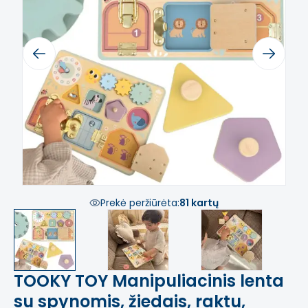
Previous
Next
Prekė peržiūrėta:
81 kartų
TOOKY TOY Manipuliacinis lenta
su spynomis, žiedais, raktu,