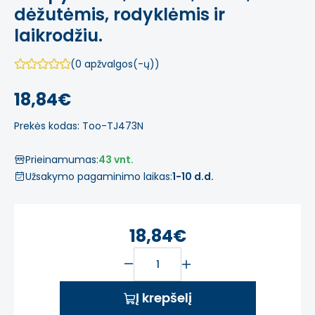
dėžutėmis, rodyklėmis ir
laikrodžiu.
(0 apžvalgos(-ų))
18,84€
Prekės kodas: Too-TJ473N
Prieinamumas:
43 vnt.
Užsakymo pagaminimo laikas:
1-10 d.d.
18,84€
Į krepšelį