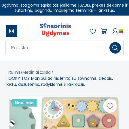
Ugdymo įstaigoms sąskaitas įkeliame į SABIS, prekes tiekiame ir
sutartiniu pagrindu, mokėjimo terminai – lankstūs.
Titulinis
Mediniai žaislai
TOOKY TOY Manipuliacinis lenta su spynomis, žiedais,
raktu, dėžutėmis, rodyklėmis ir laikrodžiu.
Naujiena