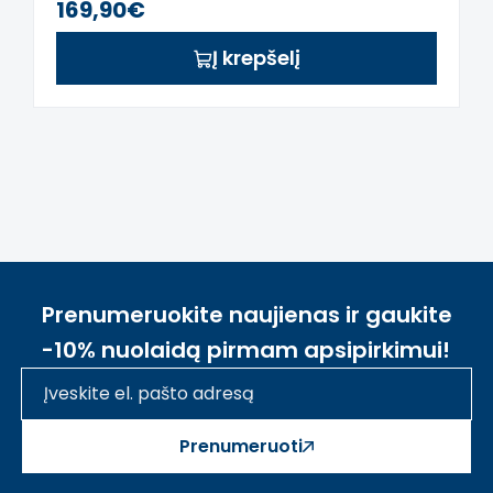
169,90€
vyksta redagavimas.
Į krepšelį
Prenumeruokite naujienas ir gaukite
-10% nuolaidą pirmam apsipirkimui!
Prenumeruoti