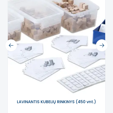
tiek smulkius motorikos įgūdžius, tiek loginį
mąstymą.
Charakteristikos:
- žaislas skirtas vaikams nuo 3 metų
- žaisle yra daugybė veiklų: užraktai,
langai, ratukai, puslapis, laikrodis
- pagamintas iš medžio, nudažytas
Previous
Next
saugiais ir atspariais dažais
Šis žaislas vysto:
- smulkieji motoriniai įgūdžiai
- rankų įgūdžiai
- koordinacija
- kūrybiškumas
- vaizduotė
LAVINANTIS KUBELIŲ RINKINYS (450 vnt.)
Šis aprašymas išverstas naudojant dirbtinį
intelektą. Atsiprašome už galimas klaidas,