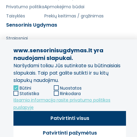
Privatumo politika
Apmokėjimo būdai
Taisyklės
Prekių keitimas / grąžinimas
Sensorinis Ugdymas
Straipsniai
www.sensorinisugdymas.lt yra
Pasidalinkite savo patirtimi!
naudojami slapukai.
Naršydami toliau Jūs sutinkate su būtinaisiais
Jūsų nuomonė svarbi mums
ir kitiems pirkėjams.
slapukais. Taip pat galite sutikti ir su kitų
slapukų naudojimu.
Palikti atsiliepimą
Būtini
Nuostatos
Statistika
Rinkodara
Išsamią informaciją rasite privatumo politikos
puslapyje
Patvirtinti visus
Patvirtinti pažymėtus
© 2013 - 2026 SensorinisUgdymas Visos teisės saugomos.