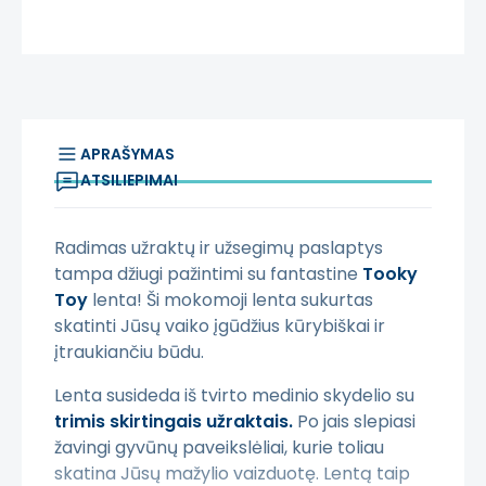
APRAŠYMAS
ATSILIEPIMAI
Radimas užraktų ir užsegimų paslaptys
tampa džiugi pažintimi su fantastine
Tooky
Toy
lenta! Ši mokomoji lenta sukurtas
skatinti Jūsų vaiko įgūdžius kūrybiškai ir
įtraukiančiu būdu.
Lenta susideda iš tvirto medinio skydelio su
trimis skirtingais užraktais.
Po jais slepiasi
žavingi gyvūnų paveikslėliai, kurie toliau
skatina Jūsų mažylio vaizduotę. Lentą taip