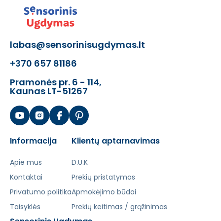
Motorinę koordinaciją
Rankų galias
Logišką mąstymą
labas@sensorinisugdymas.lt
Įgūdį
+370 657 81186
Šis aprašymas išverstas naudojant dirbtinį
intelektą. Atsiprašome už galimas klaidas,
Pramonės pr. 6 - 114,
Kaunas LT-51267
vyksta redagavimas.
Informacija
Klientų aptarnavimas
Apie mus
D.U.K
Kontaktai
Prekių pristatymas
Privatumo politika
Apmokėjimo būdai
Taisyklės
Prekių keitimas / grąžinimas