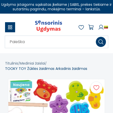
Ugdymo įstaigoms sąskaitas įkeliame į SABIS, prekes tiekiame ir
sutartiniu pagrindu, mokėjimo terminai – lankstūs.
Titulinis
Mediniai žaislai
TOOKY TOY Žūklės žaidimas Arkadinis žaidimas
Naujiena