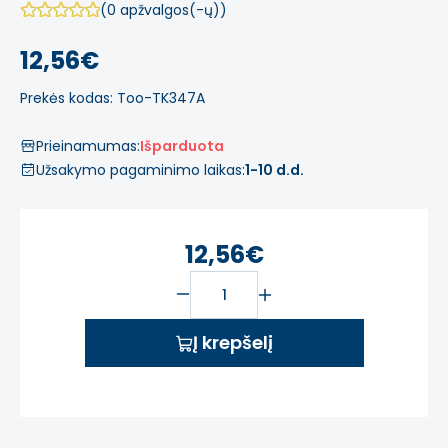
(0 apžvalgos(-ų))
12,56€
Prekės kodas: Too-TK347A
Prieinamumas:
Išparduota
Užsakymo pagaminimo laikas:
1-10 d.d.
12,56€
Į krepšelį