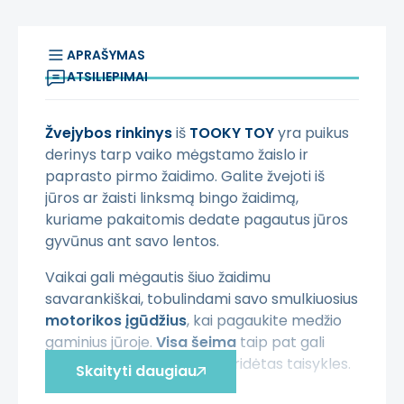
APRAŠYMAS
ATSILIEPIMAI
Žvejybos rinkinys
iš
TOOKY TOY
yra puikus
derinys tarp vaiko mėgstamo žaislo ir
paprasto pirmo žaidimo. Galite žvejoti iš
jūros ar žaisti linksmą bingo žaidimą,
kuriame pakaitomis dedate pagautus jūros
gyvūnus ant savo lentos.
Vaikai gali mėgautis šiuo žaidimu
savarankiškai, tobulindami savo smulkiuosius
motorikos įgūdžius
, kai pagaukite medžio
gaminius jūroje.
Visa šeima
taip pat gali
dalyvauti, žaidžiant pagal pridėtas taisykles.
Skaityti daugiau
Tai puiki galimybė vaikams tobulinti