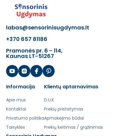
labas@sensorinisugdymas.lt
+370 657 81186
Pramonės pr. 6 - 114,
Kaunas LT-51267
Informacija
Klientų aptarnavimas
Apie mus
D.U.K
Kontaktai
Prekių pristatymas
Privatumo politika
Apmokėjimo būdai
Taisyklės
Prekių keitimas / grąžinimas