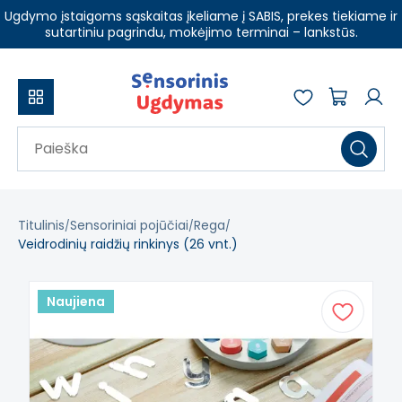
Ugdymo įstaigoms sąskaitas įkeliame į SABIS, prekes tiekiame ir
sutartiniu pagrindu, mokėjimo terminai – lankstūs.
Titulinis
Sensoriniai pojūčiai
Rega
Veidrodinių raidžių rinkinys (26 vnt.)
Naujiena