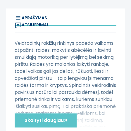
APRAŠYMAS
ATSILIEPIMAI
Veidrodinių raidžių rinkinys padeda vaikams
atpažinti raides, mokytis abėcėlės ir lavinti
smulkiąją motoriką per lytėjimą bei sekimą
pirštu. Raidės yra malonios laikyti rankoje,
todėl vaikas gali jas dėlioti, rūšiuoti, liesti ir
apvedžioti pirštu – taip lengviau įsimenama
raidės forma ir kryptys. Spindintis veidrodinis
paviršius natūraliai patraukia dėmesį, todėl
priemonė tinka ir vaikams, kuriems sunkiau
išlaikyti susikaupimą. Tai praktiška priemonė
ugdymo įstaigoms ir namų veikloms, kai
norisi įtraukti raides į sensorinį žaidimą,
Skaityti daugiau
kalbos ugdymą ir ankstyvąjį raštingumą.