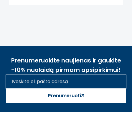
suaugusiųjų priežiūra).
Produktas atitinka galiojančius Europos
Sąjungos saugos ir kokybės reikalavimus,
taikomus tokio tipo ugdymo priemonėms.
Prenumeruokite naujienas ir gaukite
-10% nuolaidą pirmam apsipirkimui!
Prenumeruoti