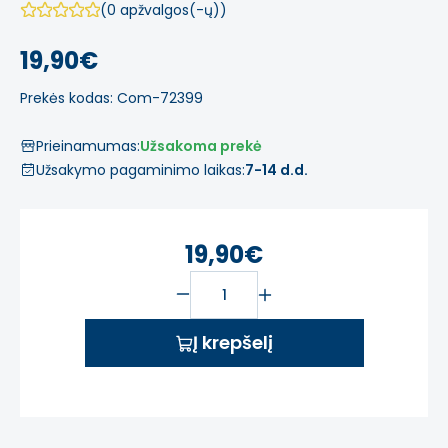
(0 apžvalgos(-ų))
19,90€
Prekės kodas: Com-72399
Prieinamumas:
Užsakoma prekė
Užsakymo pagaminimo laikas:
7-14 d.d.
19,90€
Į krepšelį