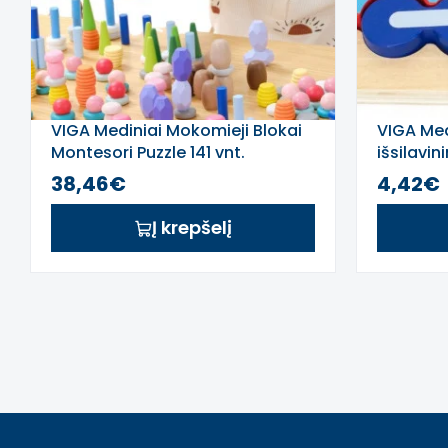
VIGA Mediniai Mokomieji Blokai
VIGA Med
Montesori Puzzle 141 vnt.
išsilavi
38,46€
4,42€
Į krepšelį