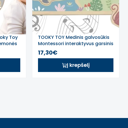
ooky Toy
TOOKY TOY Medinis galvosūkis
iemonės
Montessori interaktyvus garsinis
galvosūkis Laimingieji gyvūnai
17,30€
savanoje
Į krepšelį