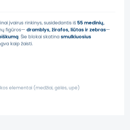
tinai įvairus rinkinys, susidedantis iš
55 medinių,
nų figūros—
dramblys, žirafos, liūtas ir zebras
—
ybiškumą
. Šie blokai skatina
smulkiuosius
gva kaip žaisti.
inkos elementai (medžiai, gėlės, upė)