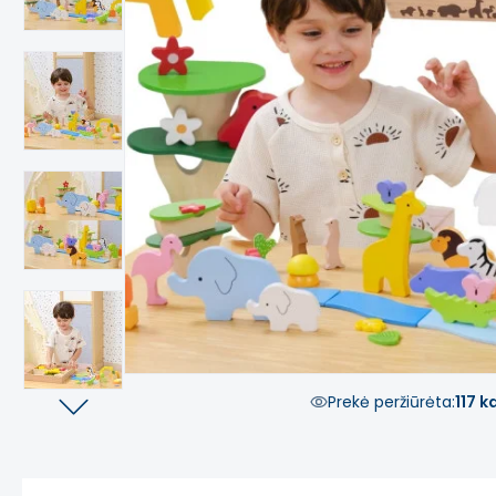
Prekė peržiūrėta:
117 k