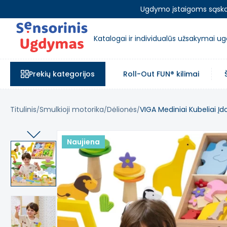
Ugdymo įstaigoms sąskait
Katalogai ir individualūs užsakymai 
Prekių kategorijos
Roll-Out FUN® kilimai
Titulinis
Smulkioji motorika
Dėlionės
VIGA Mediniai Kubeliai Įd
Naujiena