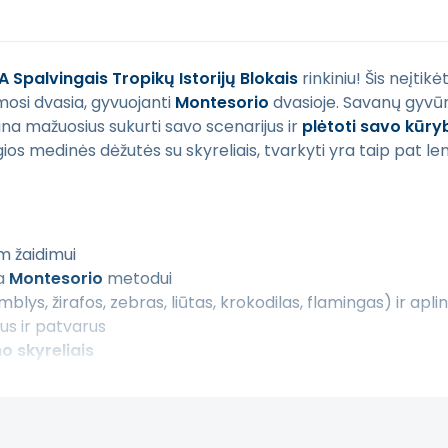
A Spalvingais Tropikų Istorijų Blokais
rinkiniu! Šis neįtikė
mosi dvasia, gyvuojanti
Montesorio
dvasioje. Savanų gyvū
tina mažuosius sukurti savo scenarijus ir
plėtoti savo kūr
ios medinės dėžutės su skyreliais, tvarkyti yra taip pat len
am žaidimui
ka
Montesorio
metodui
blys, žirafos, zebras, liūtas, krokodilas, flamingas) ir apl
gus ir patvarus
o skyreliais
ir meninėms veikloms