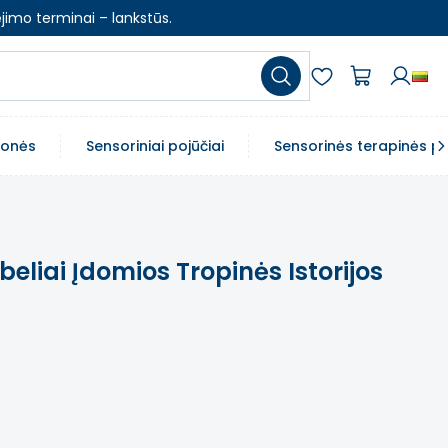
jimo terminai – lankstūs.
emonės
Sensoriniai pojūčiai
Sensorinės terapinės p
eliai Įdomios Tropinės Istorijos