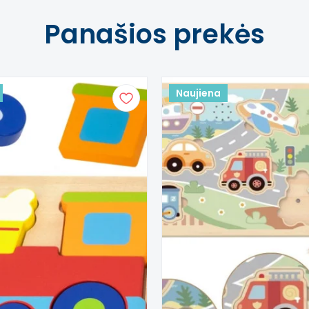
aplinkos elementai)
Panašios prekės
Naujiena
esių preciziją
osios vietos
tą. Atsiprašome už galimas klaidas, vyksta redagavimas.