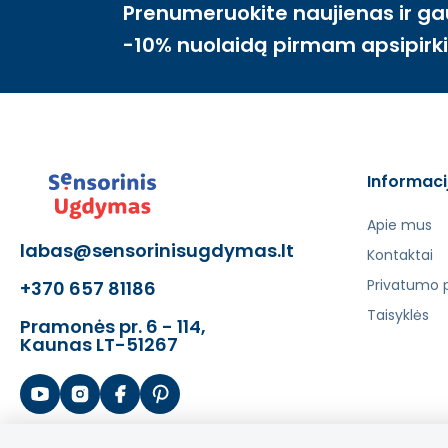
Prenumeruokite naujienas ir ga
-10% nuolaidą pirmam apsipirk
Informaci
Apie mus
labas@sensorinisugdymas.lt
Kontaktai
Privatumo p
+370 657 81186
Taisyklės
Pramonės pr. 6 - 114,
Kaunas LT-51267