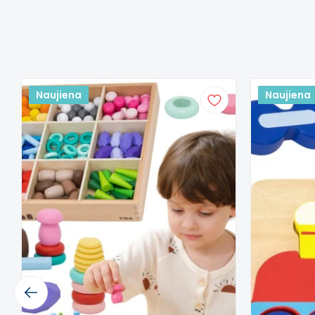
- 55 mediniai elementai (tropiniai gyvūnai ir 
- Medinis dėžutė su skyreliais
Žaislas skatina:
- Kūrybiškumą ir erdvinį vaizduotę
- Koncentraciją ir pasakojimo įgūdžius
Naujiena
Naujiena
- Smulkiuosius motorikos įgūdžius ir rankos jud
- Rankdarbių įgūdžius ir rūšiavimą
- Žinias apie egzotiškus gyvūnus ir jų gyvenam
Šis aprašymas išverstas naudojant dirbtinį intelek
Previous