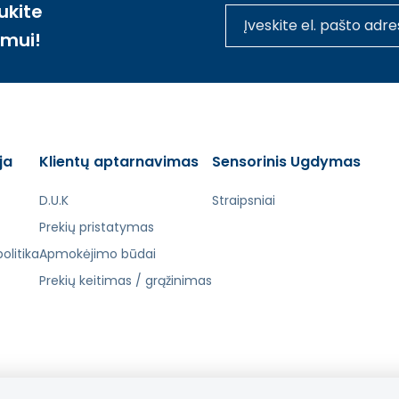
ukite
imui!
ja
Klientų aptarnavimas
Sensorinis Ugdymas
D.U.K
Straipsniai
Prekių pristatymas
olitika
Apmokėjimo būdai
Prekių keitimas / grąžinimas