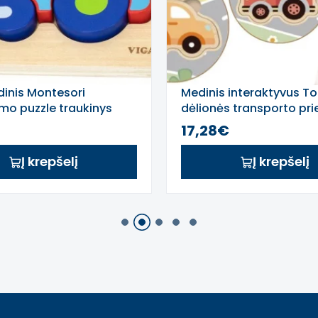
inis Montesori
Medinis interaktyvus T
nimo puzzle traukinys
dėlionės transporto pr
17,28€
Į krepšelį
Į krepšelį
1
2
3
4
5