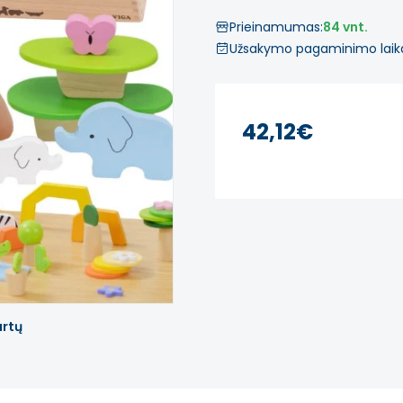
Prieinamumas:
84 vnt.
Užsakymo pagaminimo laik
42,12€
artų