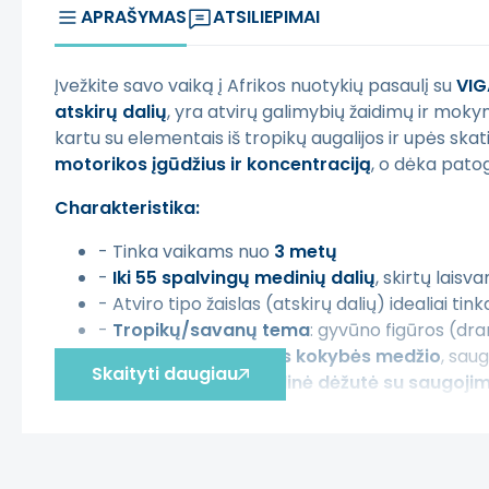
APRAŠYMAS
ATSILIEPIMAI
Įvežkite savo vaiką į Afrikos nuotykių pasaulį su
VIG
atskirų dalių
, yra atvirų galimybių žaidimų ir moky
kartu su elementais iš tropikų augalijos ir upės ska
motorikos įgūdžius ir koncentraciją
, o dėka patog
Charakteristika:
- Tinka vaikams nuo
3 metų
-
Iki 55 spalvingų medinių dalių
, skirtų laisv
- Atviro tipo žaislas (atskirų dalių) idealiai tin
-
Tropikų/savanų tema
: gyvūno figūros (dram
- Pagaminti iš
aukštos kokybės medžio
, sau
Skaityti daugiau
- Įeina
praktiška medinė dėžutė su saugojim
- Tobulas jutikliniam žaidimui, pasakojimams 
Rinkinys apima: