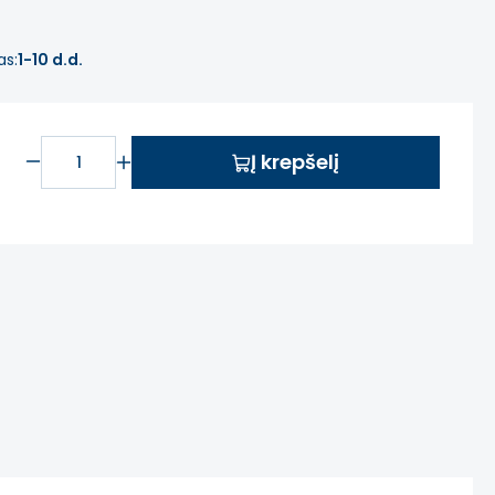
as:
1-10 d.d.
Į krepšelį