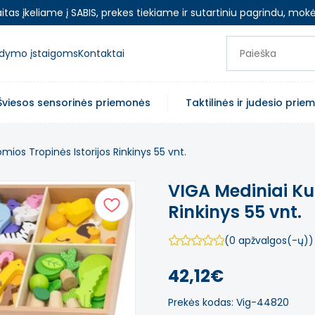
as įkeliame į SABIS, prekes tiekiame ir sutartiniu pagrindu, mokė
ugdymo įstaigoms
Kontaktai
Šviesos sensorinės priemonės
Taktilinės ir judesio pri
omios Tropinės Istorijos Rinkinys 55 vnt.
VIGA Mediniai Kub
Rinkinys 55 vnt.
(0 apžvalgos(-ų))
42,12€
Prekės kodas: Vig-44820