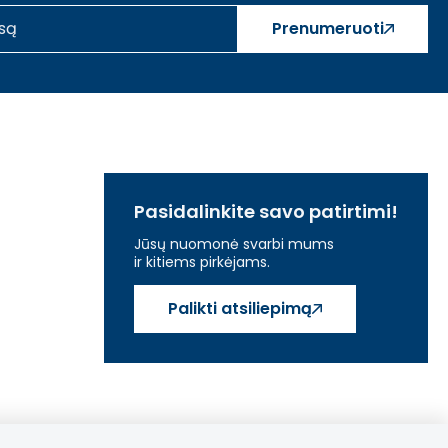
Prenumeruoti
Pasidalinkite savo patirtimi!
Jūsų nuomonė svarbi mums
ir kitiems pirkėjams.
Palikti atsiliepimą