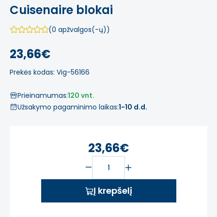
Cuisenaire blokai
(0 apžvalgos(-ų))
23,66€
Prekės kodas: Vig-56166
Prieinamumas:
120 vnt.
Užsakymo pagaminimo laikas:
1-10 d.d.
23,66€
Į krepšelį