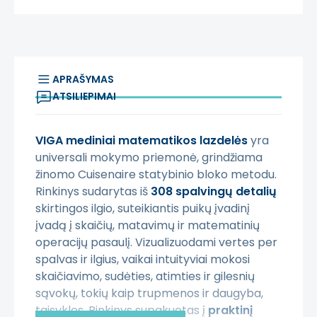
APRAŠYMAS
ATSILIEPIMAI
VIGA mediniai matematikos lazdelės
yra
universali mokymo priemonė, grindžiama
žinomo Cuisenaire statybinio bloko metodu.
Rinkinys sudarytas iš
308 spalvingų detalių
skirtingos ilgio, suteikiantis puikų įvadinį
įvadą į skaičių, matavimų ir matematinių
operacijų pasaulį. Vizualizuodami vertes per
spalvas ir ilgius, vaikai intuityviai mokosi
skaičiavimo, sudėties, atimties ir gilesnių
sąvokų, tokių kaip trupmenos ir daugyba,
taisykles. Rinkinys supakuotas į
praktinį