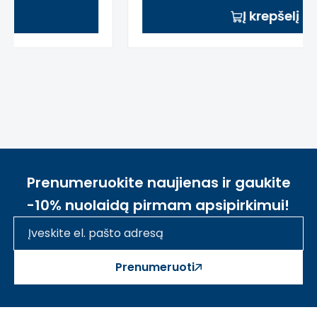
supratimą apie pagrindinius
Į krepšelį
matematinius veiksmus
motorinius įgūdžius ir rankų-akių
koordinaciją
erdvės vaizduotę bei kūrybiškumą
spalvų atpažinimą ir ilgio bei matavimo
sąvokas
Šis aprašymas išverstas naudojant dirbtinį
intelektą. Atsiprašome už galimas klaidas,
vyksta redagavimas.
Prenumeruokite naujienas ir gaukite
-10% nuolaidą pirmam apsipirkimui!
Prenumeruoti