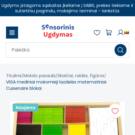
Ugdymo įstaigoms sąskaitas įkeliame į SABIS, prekes tiekiame ir
sutartiniu pagrindu, mokėjimo terminai – lankstūs.
Titulinis
Mokslo pasaulis
Skaičiai, raidės, figūros
VIGA mediniai mokomieji lazdelės matematiniai
Cuisenaire blokai
Naujiena