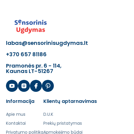
labas@sensorinisugdymas.lt
+370 657 81186
Pramonės pr. 6 - 114,
Kaunas LT-51267
Informacija
Klientų aptarnavimas
Apie mus
D.U.K
Kontaktai
Prekių pristatymas
Privatumo politika
Apmokėjimo būdai