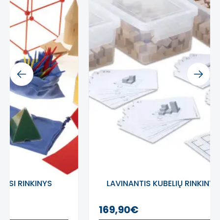
- supakuoti į
tvirtą medinę dėžutę
su
poslinkio dangteliu
Rinkinys įeina:
176 balti lazdelės (1 cm)
36 raudoni lazdelės (2 cm)
Previous
Next
36 šviesūs pertvaros lazdelės (3 cm)
12 violetiniai lazdelės (4 cm)
10 geltonos lazdelės (5 cm)
10 tamsiai žalios lazdelės (6 cm)
10 juodos lazdelės (7 cm)
6 rudos lazdelės (8 cm)
6 mėlyna lazdelės (9 cm)
6 oranžinės lazdelės (10 cm)
medinis saugojimo dėžė
LAVINANTIS KUBELIŲ RINKINYS (450 vnt.)
Žaislas skatina:
169,90€
skaičiavimo įgūdžius ir loginį mąstymą