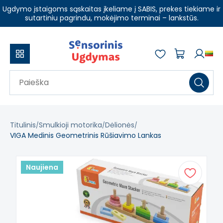
Ugdymo įstaigoms sąskaitas įkeliame į SABIS, prekes tiekiame ir
sutartiniu pagrindu, mokėjimo terminai – lankstūs.
Titulinis
Smulkioji motorika
Dėlionės
VIGA Medinis Geometrinis Rūšiavimo Lankas
Naujiena