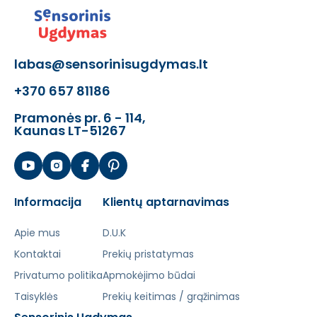
labas@sensorinisugdymas.lt
+370 657 81186
Pramonės pr. 6 - 114,
Kaunas LT-51267
Informacija
Klientų aptarnavimas
Apie mus
D.U.K
Kontaktai
Prekių pristatymas
Privatumo politika
Apmokėjimo būdai
Taisyklės
Prekių keitimas / grąžinimas