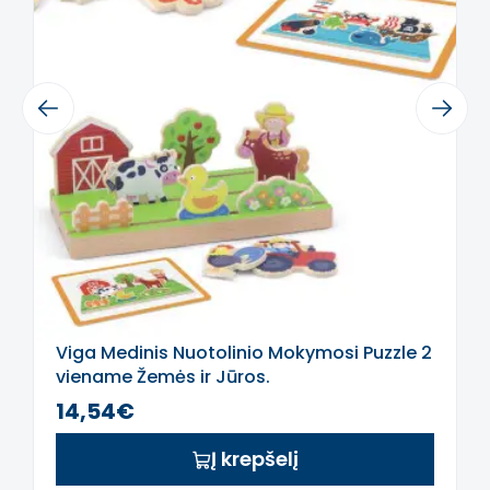
Šis aprašymas išverstas naudojant dirbtinį
intelektą. Atsiprašome už galimas klaidas,
vyksta redagavimas.
Previous
Next
Viga Medinis Nuotolinio Mokymosi Puzzle 2
viename Žemės ir Jūros.
14,54€
Į krepšelį