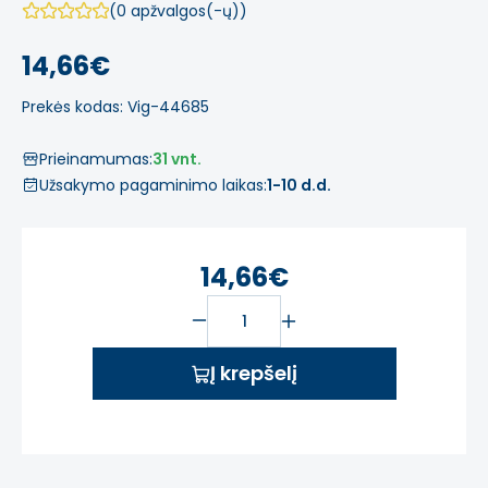
(0 apžvalgos(-ų))
14,66€
Prekės kodas: Vig-44685
Prieinamumas:
31 vnt.
Užsakymo pagaminimo laikas:
1-10 d.d.
14,66€
Į krepšelį