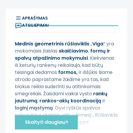
APRAŠYMAS
ATSILIEPIMAI
Medinis geometrinis rūšiaviklis
„
Viga
“ yra
mokomasis žaislas
skaičiavimo
,
formų ir
spalvų atpažinimo mokymuisi
. Kiekvienas
iš keturių rankenų reikalauja, kad būtų
teisingai dedamos
formos,
ir iššūkis šiame
atrodo paprastame žaidime yra tas, kad
blokus reikia suderinti su atitinkamais
smegrėliais. Žaisdami vaikai vysto
rankų
jautrumą
,
rankos-akių koordinaciją
ir
loginį mąstymą
. Gyvi ryškūs spalvos
pritraukia ir skatina vaikų dėmesį
.
Rūšiaviklis
neturi aštrių kraštų, o naudojant
Skaityti daugiau
nekenksmingus dažus
, užtikrinama
sauga