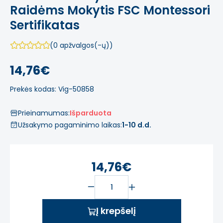
Raidėms Mokytis FSC Montessori
Sertifikatas
(0 apžvalgos(-ų))
14,76€
Prekės kodas: Vig-50858
Prieinamumas:
Išparduota
Užsakymo pagaminimo laikas:
1-10 d.d.
14,76€
Į krepšelį