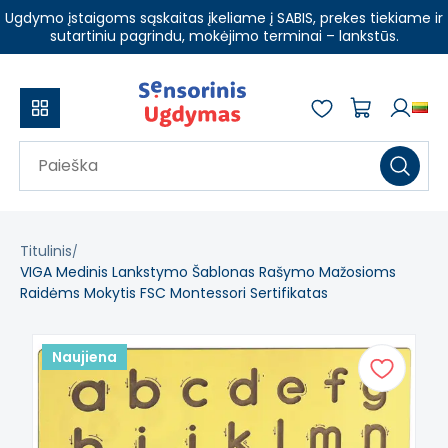
Ugdymo įstaigoms sąskaitas įkeliame į SABIS, prekes tiekiame ir
sutartiniu pagrindu, mokėjimo terminai – lankstūs.
Titulinis
VIGA Medinis Lankstymo Šablonas Rašymo Mažosioms
Raidėms Mokytis FSC Montessori Sertifikatas
Naujiena