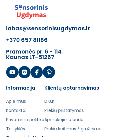
labas@sensorinisugdymas.lt
+370 657 81186
Pramonės pr. 6 - 114,
Kaunas LT-51267
Informacija
Klientų aptarnavimas
Apie mus
D.U.K
Kontaktai
Prekių pristatymas
Privatumo politika
Apmokėjimo būdai
Taisyklės
Prekių keitimas / grąžinimas