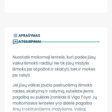
APRAŠYMAS
ATSILIEPIMAI
Nuostabi mokomoji lentelė, kuri padės jūsų
vaikui išmokti raidžių! Ne tik jūsų mažylis
išmoks jas atpažinti ir skaityti, bet ir mokės
jas rašyti.
Jei jūsų vaikas jaučia pasiruošimą išmokti
raides, skaitymą ir rašymą, suteikite jiems
pagalbą su puikiais įrankiais iš Viga Toys! Jų
mokomosios lentelės yra didelė pagalba
žinių trokštančiems mažyliams. Vaikai,