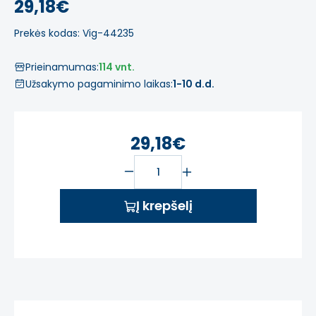
29,18€
Prekės kodas: Vig-44235
Prieinamumas:
114 vnt.
Užsakymo pagaminimo laikas:
1-10 d.d.
29,18€
Į krepšelį