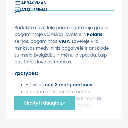
APRAŠYMAS
ATSILIEPIMAI
Padėkite savo lėlę pasimiegoti šioje gražiai
pagamintoje vaikiškoji lovelėje iš
PolarB
serijos, pagamintos
VIGA
. Lovelėje yra
minkštas medvilninis pagalvėlė ir antklodė
su miela žvaigždžių ir mėnulio spauda, taip
pat žavus lovelės mobilus.
Ypatybės:
- žaislas
nuo 3 metų amžiaus
- pagamintas iš kieto medžio
- audinys su žvaigždėmis ir mėnuliu
Skaityti daugiau
- ratai su guma, kad sumažėtų
triukšmas
Šis žaislas skatina: