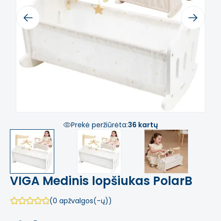
Previous
Next
Prekė peržiūrėta:
36 kartų
VIGA Medinis lopšiukas PolarB
(0 apžvalgos(-ų))