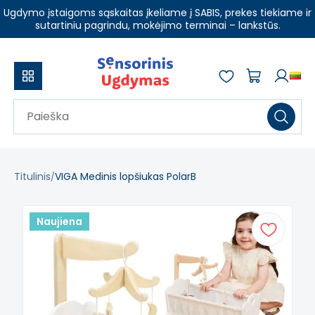
Ugdymo įstaigoms sąskaitas įkeliame į SABIS, prekes tiekiame ir
sutartiniu pagrindu, mokėjimo terminai – lankstūs.
Titulinis
VIGA Medinis lopšiukas PolarB
Naujiena