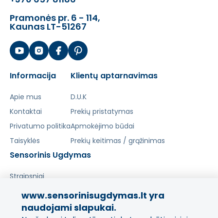
Pramonės pr. 6 - 114,
Kaunas LT-51267
Informacija
Klientų aptarnavimas
Apie mus
D.U.K
Kontaktai
Prekių pristatymas
Privatumo politika
Apmokėjimo būdai
Taisyklės
Prekių keitimas / grąžinimas
Sensorinis Ugdymas
Straipsniai
www.sensorinisugdymas.lt yra
Pasidalinkite savo patirtimi!
naudojami slapukai.