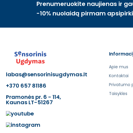
Prenumeruokite naujienas ir ga
-10% nuolaidą pirmam apsipirk
Informaci
Apie mus
labas@sensorinisugdymas.lt
Kontaktai
Privatumo p
+370 657 81186
Taisyklės
Pramonės pr. 6 - 114,
Kaunas LT-51267