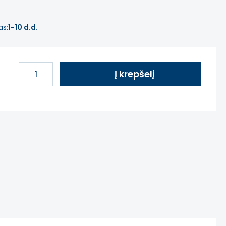
as:
1-10 d.d.
Į krepšelį