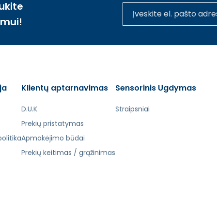
ukite
imui!
ja
Klientų aptarnavimas
Sensorinis Ugdymas
D.U.K
Straipsniai
Prekių pristatymas
olitika
Apmokėjimo būdai
Prekių keitimas / grąžinimas