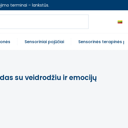
jimo terminai – lankstūs.
emonės
Sensoriniai pojūčiai
Sensorinės terapinės p
das su veidrodžiu ir emocijų