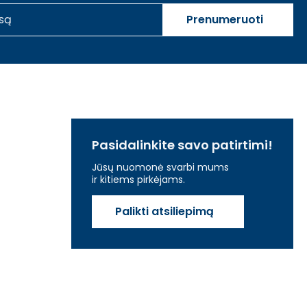
Prenumeruoti
Pasidalinkite savo patirtimi!
Jūsų nuomonė svarbi mums
ir kitiems pirkėjams.
Palikti atsiliepimą