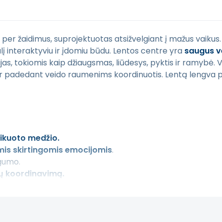
 per žaidimus, suprojektuotas atsižvelgiant į mažus vaikus.
 interaktyviu ir įdomiu būdu. Lentos centre yra
saugus v
ijas, tokiomis kaip džiaugsmas, liūdesys, pyktis ir ramybė. V
r padedant veido raumenims koordinuotis. Lentą lengva prit
ikuoto medžio.
mis skirtingomis emocijomis
.
gumo.
ių koordinavimą.
dovana.