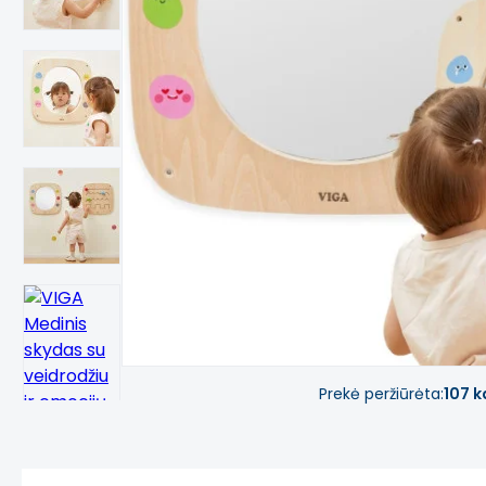
Prekė peržiūrėta:
107 k