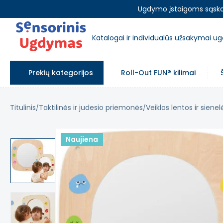
Ugdymo įstaigoms sąskait
Katalogai ir individualūs užsakymai 
Prekių kategorijos
Roll-Out FUN® kilimai
Titulinis
Taktilinės ir judesio priemonės
Veiklos lentos ir sienel
Naujiena