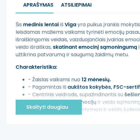
APRAŠYMAS
ATSILIEPIMAI
Šis
medinis lentai
iš
Viga
yra puikus įrankis mokytis
leisdamas mažiems vaikams tyrinėti emocijų pasaulį
išraiškingomis veidais, vaizduojančiais įvairias emoc
veido išraiškas,
skatinant emocinį sąmoningumą
i
užtikrina patvarumą ir saugumą žaidimų metu.
Charakteristika:
- Žaislas vaikams nuo
12 mėnesių.
- Pagamintas iš
aukštos kokybės, FSC-sertif
- Centrinis veidrodis, supažindinantis su
šešio
- Tobulas mokytis emocijų
ir veido sąmonin
Skaityti daugiau
- Palaiko motorinį vystymąsi ir veido judes
- Lengva pritvirtinti
prie sienos.
- Supakuota į
spalvingą dėžutę
, tobula kaip 
Rinkinyje yra: