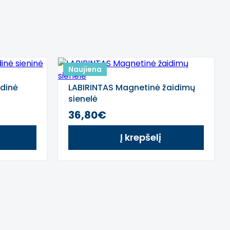
Naujiena
dinė
LABIRINTAS Magnetinė žaidimų
sienelė
36,80€
Į krepšelį
Next