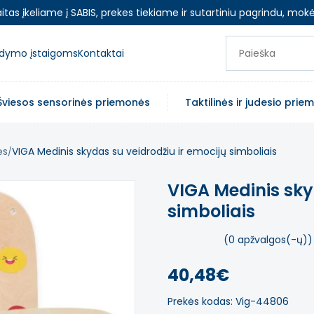
as įkeliame į SABIS, prekes tiekiame ir sutartiniu pagrindu, mokė
ugdymo įstaigoms
Kontaktai
Šviesos sensorinės priemonės
Taktilinės ir judesio pri
ės
VIGA Medinis skydas su veidrodžiu ir emocijų simboliais
VIGA Medinis sky
simboliais
(0 apžvalgos(-ų))
40,48€
Prekės kodas: Vig-44806