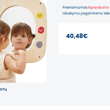
Prieinamumas:
Išparduota
Užsakymo pagaminimo laik
40,48€
artų