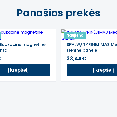
ocijomis.
Panašios prekės
 jausmus.
Naujiena
išraiškas.
 Edukacinė magnetinė
SPALVŲ TYRINĖJIMAS Me
enta
sieninė panelė
€
33,44€
tą. Atsiprašome už galimas klaidas, vyksta redagavimas.
Į krepšelį
Į krepšelį