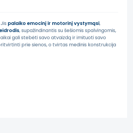
 Jis
palaiko emocinį ir motorinį vystymąsi
,
eidrodis
, supažindinantis su šešiomis spalvingomis,
aikai gali stebėti savo atvaizdą ir imituoti savo
virtinti prie sienos, o tvirtas medinis konstrukcija