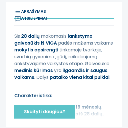
APRAŠYMAS
ATSILIEPIMAI
Šis
28 dalių
mokomasis
lankstymo
galvosūkis iš VIGA
padės mažiems vaikams
mokytis apsirengti
tinkamoje tvarkoje,
svarbią gyvenimo įgūdį, reikalaujamą
ankstyvajame vaikystės etape. Galvosūkio
medinis kūrimas
yra
ilgaamžis ir saugus
vaikams
. Dalys
pataiko viena kitai puikiai
.
Charakteristika:
- žaislas
vaikams virš 18 mėnesių,
Skaityti daugiau
- galvosūkis
sudarytas iš 28 dalių,
-
kiekvienas galvosūkis vaizduoja vaiką
apsirengiantį,