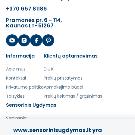
plokštų blokų, 3D blokų, traukinių ir
+370 657 81186
geležinkelių, lėlių namų ir teatrų, dėlionės,
žaidimų, miniatiūrinių žaislų, mokyklinių
Pramonės pr. 6 - 114,
priemonių ir daug daugiau.
Kaunas LT-51267
Rinkinys sudarytas iš 3 produkto pakuočių
Šis aprašymas išverstas naudojant dirbtinį
intelektą. Atsiprašome už galimas klaidas,
Informacija
Klientų aptarnavimas
vyksta redagavimas.
Apie mus
D.U.K
Kontaktai
Prekių pristatymas
Privatumo politika
Apmokėjimo būdai
Taisyklės
Prekių keitimas / grąžinimas
Sensorinis Ugdymas
Straipsniai
www.sensorinisugdymas.lt yra