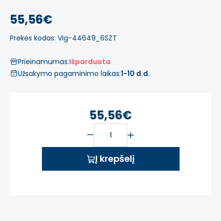
55,56€
Prekės kodas: Vig-44649_6SZT
Prieinamumas:
Išparduota
Užsakymo pagaminimo laikas:
1-10 d.d.
55,56€
Į krepšelį