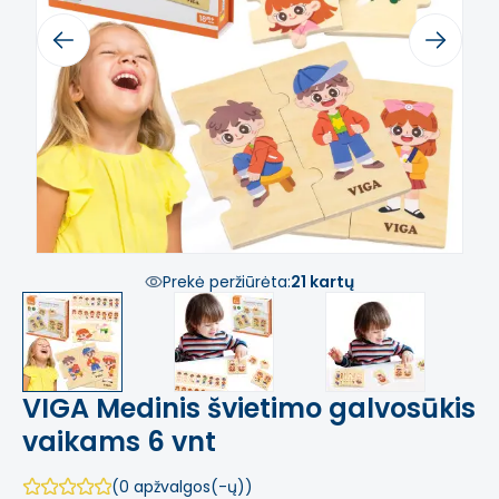
Previous
Next
Prekė peržiūrėta:
21 kartų
VIGA Medinis švietimo galvosūkis
vaikams 6 vnt
(0 apžvalgos(-ų))