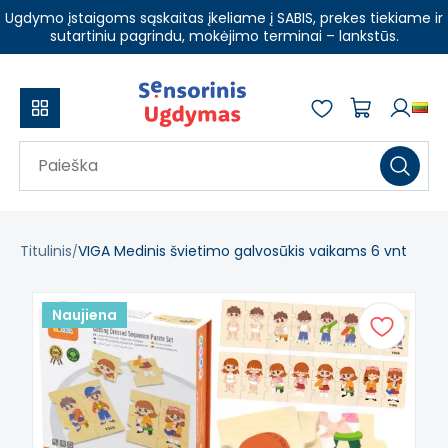
Ugdymo įstaigoms sąskaitas įkeliame į SABIS, prekes tiekiame ir
sutartiniu pagrindu, mokėjimo terminai – lankstūs.
Titulinis
VIGA Medinis švietimo galvosūkis vaikams 6 vnt
Naujiena