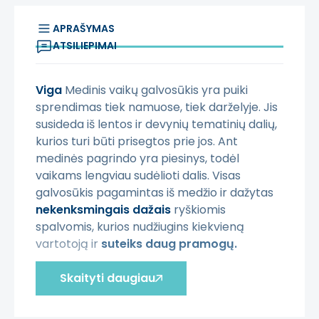
APRAŠYMAS
ATSILIEPIMAI
Viga
Medinis vaikų galvosūkis yra puiki
sprendimas tiek namuose, tiek darželyje. Jis
susideda iš lentos ir devynių tematinių dalių,
kurios turi būti prisegtos prie jos. Ant
medinės pagrindo yra piesinys, todėl
vaikams lengviau sudėlioti dalis. Visas
galvosūkis pagamintas iš medžio ir dažytas
nekenksmingais dažais
ryškiomis
spalvomis, kurios nudžiugins kiekvieną
vartotoją ir
suteiks daug pramogų.
Ypatybės:
Skaityti daugiau
-
9 gabalai gorilos galvosūkio,
- rinkinys apima:
lentą
su piešiniu ir
9