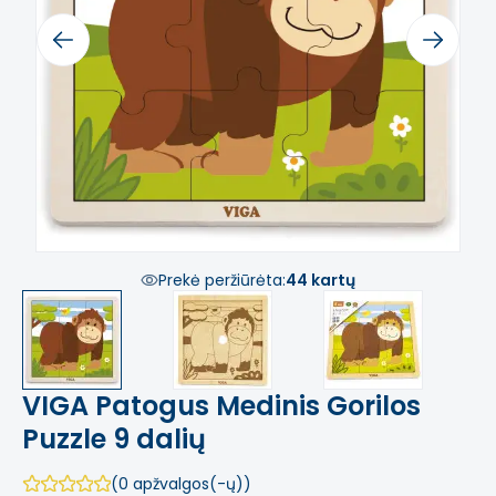
Previous
Next
Prekė peržiūrėta:
44 kartų
VIGA Patogus Medinis Gorilos
Puzzle 9 dalių
(0 apžvalgos(-ų))