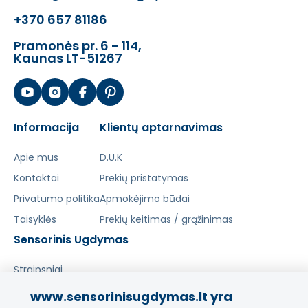
+370 657 81186
Pramonės pr. 6 - 114,
Kaunas LT-51267
Informacija
Klientų aptarnavimas
Apie mus
D.U.K
Kontaktai
Prekių pristatymas
Privatumo politika
Apmokėjimo būdai
Taisyklės
Prekių keitimas / grąžinimas
Sensorinis Ugdymas
Straipsniai
www.sensorinisugdymas.lt yra