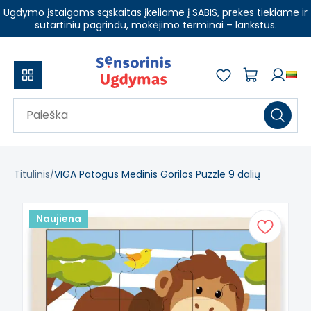
Ugdymo įstaigoms sąskaitas įkeliame į SABIS, prekes tiekiame ir
sutartiniu pagrindu, mokėjimo terminai – lankstūs.
Titulinis
VIGA Patogus Medinis Gorilos Puzzle 9 dalių
Naujiena