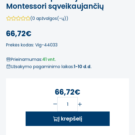
Montessori sąveikaujančių
(0 apžvalgos(-ų))
66,72€
Prekės kodas: Vig-44033
Prieinamumas:
41 vnt.
Užsakymo pagaminimo laikas:
1-10 d.d.
66,72€
Į krepšelį