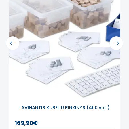
intelektą. Atsiprašome už galimas klaidas,
vyksta redagavimas.
Previous
Next
LAVINANTIS KUBELIŲ RINKINYS (450 vnt.)
169,90€