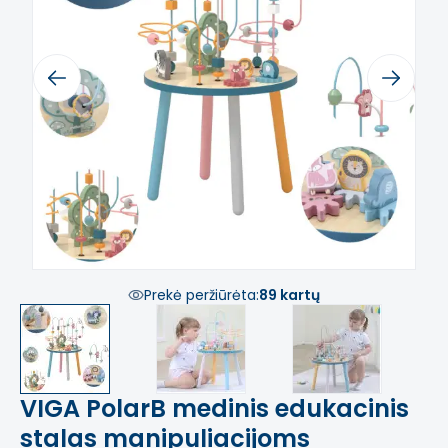
Previous
Next
Prekė peržiūrėta:
89 kartų
VIGA PolarB medinis edukacinis
stalas manipuliacijoms