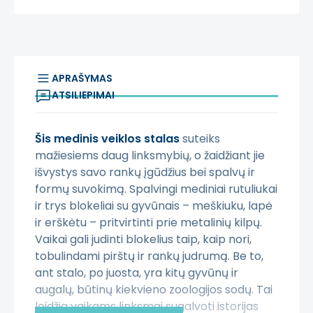
APRAŠYMAS
ATSILIEPIMAI
Šis medinis veiklos stalas
suteiks
mažiesiems daug linksmybių, o žaidžiant jie
išvystys savo rankų įgūdžius bei spalvų ir
formų suvokimą. Spalvingi mediniai rutuliukai
ir trys blokeliai su gyvūnais – meškiuku, lapė
ir erškėtu – pritvirtinti prie metalinių kilpų.
Vaikai gali judinti blokelius taip, kaip nori,
tobulindami pirštų ir rankų judrumą. Be to,
ant stalo, po juosta, yra kitų gyvūnų ir
augalų, būtinų kiekvieno zoologijos sodų. Tai
leidžia vaikams linksmai sugalvoti istorijas