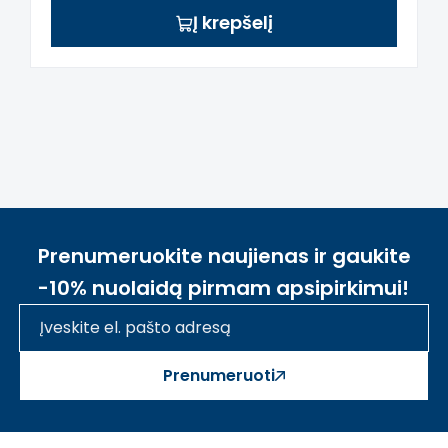
Į krepšelį
Prenumeruokite naujienas ir gaukite
-10% nuolaidą pirmam apsipirkimui!
Prenumeruoti