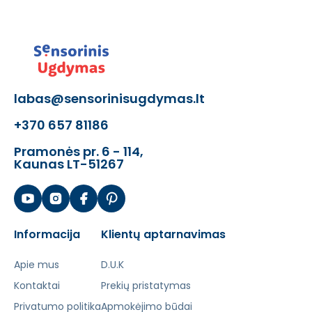
labas@sensorinisugdymas.lt
+370 657 81186
Pramonės pr. 6 - 114,
Kaunas LT-51267
Informacija
Klientų aptarnavimas
Apie mus
D.U.K
Kontaktai
Prekių pristatymas
Privatumo politika
Apmokėjimo būdai