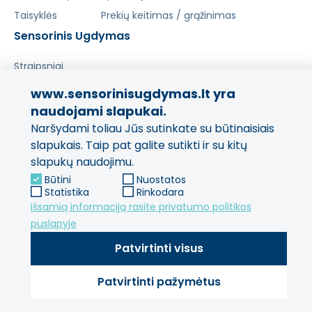
Taisyklės
Prekių keitimas / grąžinimas
Sensorinis Ugdymas
Straipsniai
www.sensorinisugdymas.lt yra
Pasidalinkite savo patirtimi!
naudojami slapukai.
Naršydami toliau Jūs sutinkate su būtinaisiais
Jūsų nuomonė svarbi mums
ir kitiems pirkėjams.
slapukais. Taip pat galite sutikti ir su kitų
slapukų naudojimu.
Palikti atsiliepimą
Būtini
Nuostatos
Statistika
Rinkodara
Išsamią informaciją rasite privatumo politikos
puslapyje
Patvirtinti visus
Patvirtinti pažymėtus
© 2013 - 2026 SensorinisUgdymas Visos teisės saugomos.