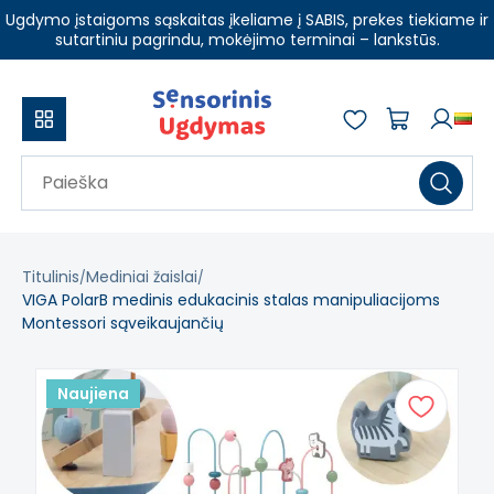
Ugdymo įstaigoms sąskaitas įkeliame į SABIS, prekes tiekiame ir
sutartiniu pagrindu, mokėjimo terminai – lankstūs.
Titulinis
Mediniai žaislai
VIGA PolarB medinis edukacinis stalas manipuliacijoms
Montessori sąveikaujančių
Naujiena