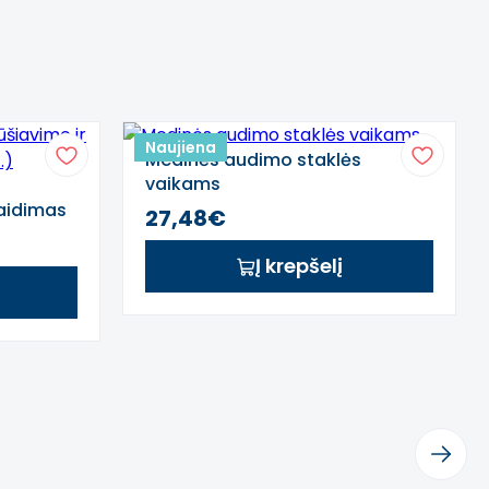
Naujiena
Medinės audimo staklės
vaikams
žaidimas
27,48€
Į krepšelį
mo priemonėms.
Next