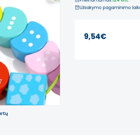
Prieinamumas:
124 vnt.
Užsakymo pagaminimo laik
9,54€
artų