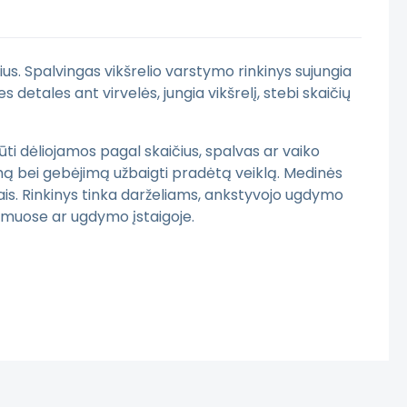
ius. Spalvingas vikšrelio varstymo rinkinys sujungia
detales ant virvelės, jungia vikšrelį, stebi skaičių
būti dėliojamos pagal skaičius, spalvas ar vaiko
mą bei gebėjimą užbaigti pradėtą veiklą. Medinės
ais. Rinkinys tinka darželiams, ankstyvojo ugdymo
amuose ar ugdymo įstaigoje.