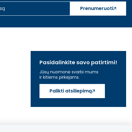
Prenumeruoti
Pasidalinkite savo patirtimi!
Jūsų nuomonė svarbi mums
ir kitiems pirkėjams.
Palikti atsiliepimą