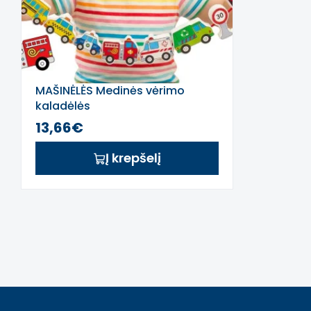
MAŠINĖLĖS Medinės vėrimo
kaladėlės
13,66€
Į krepšelį