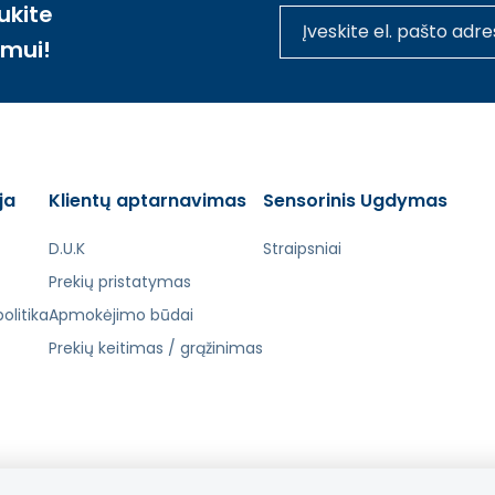
ukite
imui!
ja
Klientų aptarnavimas
Sensorinis Ugdymas
D.U.K
Straipsniai
Prekių pristatymas
olitika
Apmokėjimo būdai
Prekių keitimas / grąžinimas