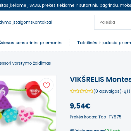
as įkeliame į SABIS, prekes tiekiame ir sutartiniu pagrindu, mokė
ugdymo įstaigoms
Kontaktai
Šviesos sensorinės priemonės
Taktilinės ir judesio pri
essori varstymo žaidimas
VIKŠRELIS Monte
(0 apžvalgos(-ų))
9,54€
Prekės kodas: Too-TY875