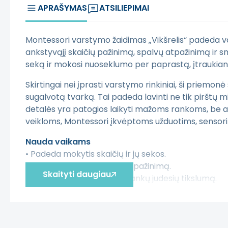
APRAŠYMAS
ATSILIEPIMAI
Montessori varstymo žaidimas „Vikšrelis“ padeda vaik
ankstyvąjį skaičių pažinimą, spalvų atpažinimą ir sm
seką ir mokosi nuoseklumo per paprastą, įtraukian
Skirtingai nei įprasti varstymo rinkiniai, ši priemonė
sugalvotą tvarką. Tai padeda lavinti ne tik pirštų
detalės yra patogios laikyti mažoms rankoms, be aš
veikloms, Montessori įkvėptoms užduotims, sensori
Nauda vaikams
• Padeda mokytis skaičių ir jų sekos.
• Skatina spalvų ir formų atpažinimą.
Skaityti daugiau
• Lavina pirštų miklumą ir rankų judesių tikslumą.
• Ugdo kantrybę, dėmesio sutelkimą ir nuoseklumą
• Tinka ankstyvojo ugdymo ir Montessori veikloms.
Privalumai