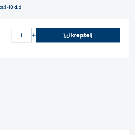
as:
1-10 d.d.
Į krepšelį