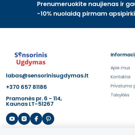
Prenumeruokite naujienas ir ga
-10% nuolaidą pirmam apsipirk
Informaci
Apie mus
labas@sensorinisugdymas.lt
Kontaktai
Privatumo p
+370 657 81186
Taisyklės
Pramonės pr. 6 - 114,
Kaunas LT-51267