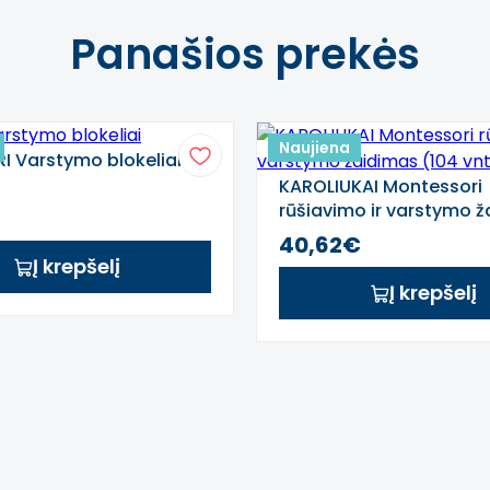
Panašios prekės
ti savo tvarką.
ų.
Naujiena
I Varstymo blokeliai
KAROLIUKAI Montessori
rūšiavimo ir varstymo 
(104 vnt.)
40,62€
Į krepšelį
Į krepšelį
saugos ir kokybės reikalavimus, taikomus tokio tipo ugdy