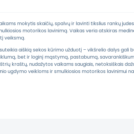
ams mokytis skaičių, spalvų ir lavinti tikslius rankų judes
ulkiosios motorikos lavinimą. Vaikas veria atskiras medines 
tį veiksmą.
 suteikia aiškią sekos kūrimo užduotį – vikšrelio dalys gali 
 miklumą, bet ir loginį mąstymą, pastabumą, savarankišku
trių kraštų, nudažytos vaikams saugiais, netoksiškais daž
nio ugdymo veikloms ir smulkiosios motorikos lavinimui n
.