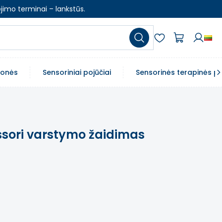
jimo terminai – lankstūs.
emonės
Sensoriniai pojūčiai
Sensorinės terapinės p
ssori varstymo žaidimas