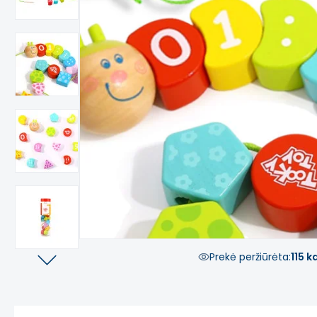
Prekė peržiūrėta:
115 k