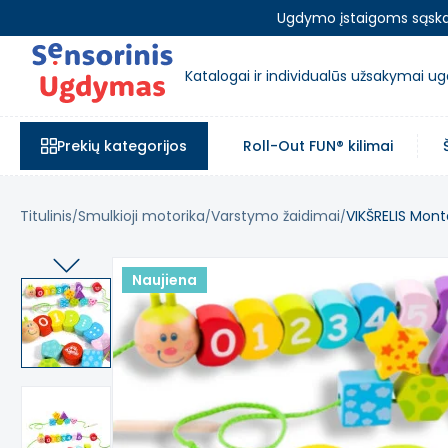
Ugdymo įstaigoms sąskait
Katalogai ir individualūs užsakymai 
Prekių kategorijos
Roll-Out FUN® kilimai
Titulinis
Smulkioji motorika
Varstymo žaidimai
VIKŠRELIS Mont
Naujiena