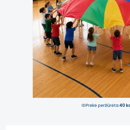
Prekė peržiūrėta:
40 k