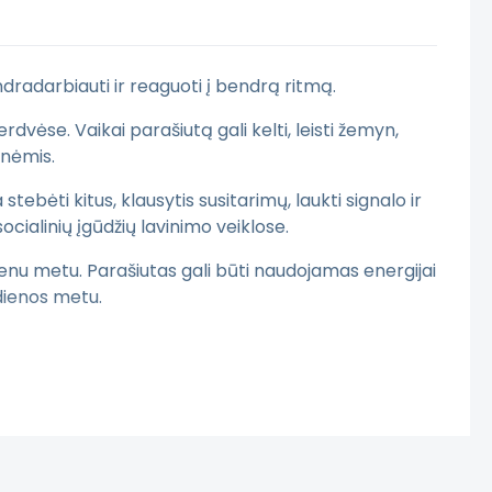
dradarbiauti ir reaguoti į bendrą ritmą.
vėse. Vaikai parašiutą gali kelti, leisti žemyn,
onėmis.
ebėti kitus, klausytis susitarimų, laukti signalo ir
cialinių įgūdžių lavinimo veiklose.
vienu metu. Parašiutas gali būti naudojamas energijai
dienos metu.