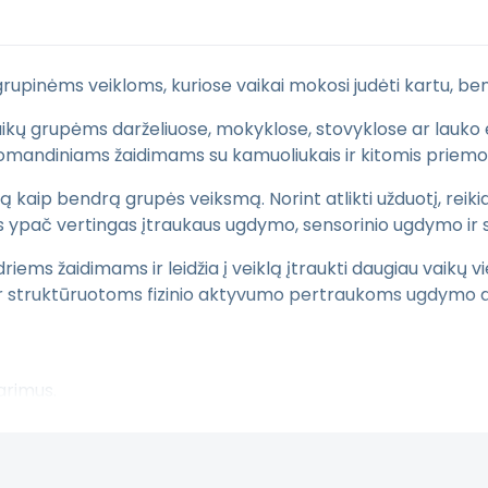
grupinėms veikloms, kuriose vaikai mokosi judėti kartu, ben
kų grupėms darželiuose, mokyklose, stovyklose ar lauko erd
s komandiniams žaidimams su kamuoliukais ir kitomis priem
kaip bendrą grupės veiksmą. Norint atlikti užduotį, reikia st
as ypač vertingas įtraukaus ugdymo, sensorinio ugdymo ir so
iems žaidimams ir leidžia į veiklą įtraukti daugiau vaikų 
mui ar struktūruotoms fizinio aktyvumo pertraukoms ugdymo 
arimus.
vimą.
pėje.