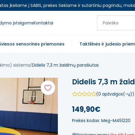
as įkeliame į SABIS, prekes tiekiame ir sutartiniu pagrindu, mokė
ugdymo įstaigoms
Kontaktai
Šviesos sensorinės priemonės
Taktilinės ir judesio pri
okimo) sistema
Didelis 7,3 m žaidimų parašiutas
Didelis 7,3 m ža
(0 apžvalgos(-ų))
149,90€
Prekės kodas: Meg-M451220