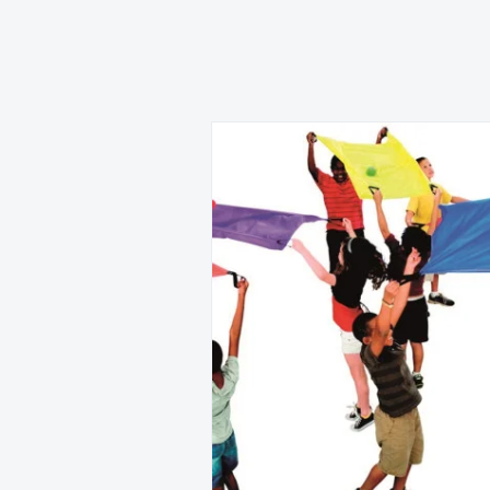
• 7,3 m skersmuo pritaikytas didelėms vaikų grupė
• Tinka sporto salėms, darželiams, mokykloms, stov
• Patvarus poliesteris pritaikytas intensyviam naud
• Tvirtos rankenos padeda vaikams patogiai laikyti
• Centrinė anga suteikia daugiau galimybių kurti ski
Specifikacijos
Skersmuo: 7,3 m.
Rankenų skaičius: 20.
Konstrukcija: su centrine anga.
Naudojimas: grupinėms veikloms.
Medžiagiškumas: poliesteris.
Rekomenduojamas amžius: nuo 6 metų.
Produktas atitinka galiojančius Europos Sąjungos 