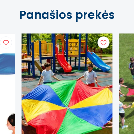
ms.
Panašios prekės
ykloms ir lauko veikloms.
ojimui ugdymo įstaigose.
 parašiutą žaidimo metu.
rtingus žaidimų scenarijus.
saugos ir kokybės reikalavimus, taikomus tokio tipo ugdy