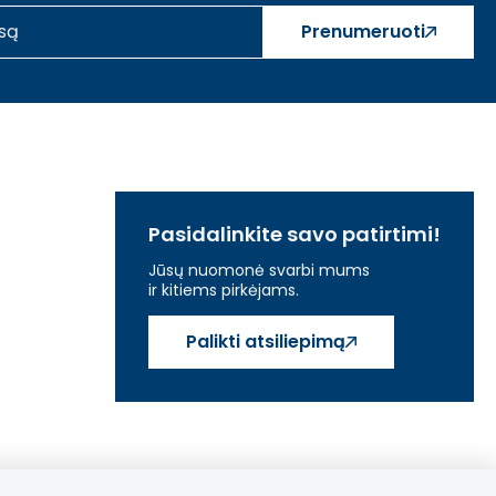
Prenumeruoti
Pasidalinkite savo patirtimi!
Jūsų nuomonė svarbi mums
ir kitiems pirkėjams.
Palikti atsiliepimą