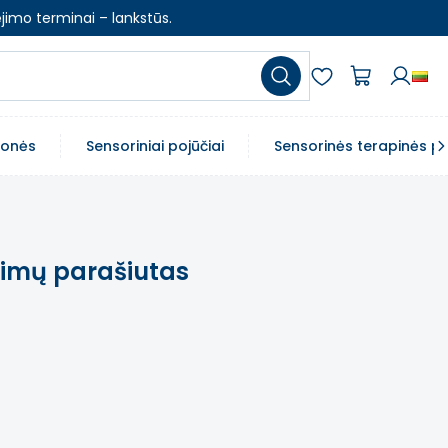
jimo terminai – lankstūs.
emonės
Sensoriniai pojūčiai
Sensorinės terapinės p
idimų parašiutas