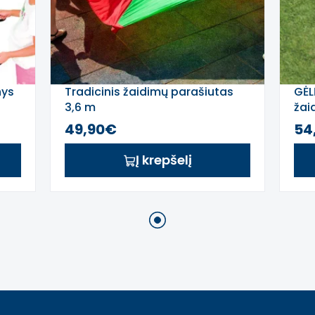
nys
Tradicinis žaidimų parašiutas
GĖL
3,6 m
žai
49,90€
54
Į krepšelį
1