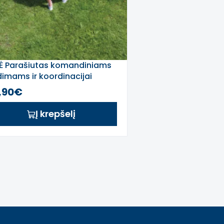
Ė Parašiutas komandiniams
dimams ir koordinacijai
,90€
Į krepšelį