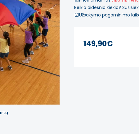
Prieinamumas:
Liko tik 1 vnt
Reikia didesnio kiekio? Susisiek
Užsakymo pagaminimo laik
149,90€
artų