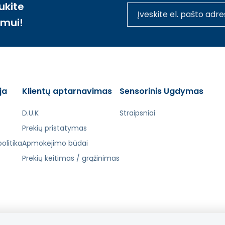
ukite
imui!
ja
Klientų aptarnavimas
Sensorinis Ugdymas
D.U.K
Straipsniai
Prekių pristatymas
olitika
Apmokėjimo būdai
Prekių keitimas / grąžinimas