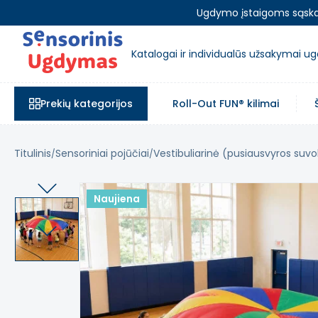
Ugdymo įstaigoms sąskait
Katalogai ir individualūs užsakymai 
Prekių kategorijos
Roll-Out FUN® kilimai
Titulinis
Sensoriniai pojūčiai
Vestibuliarinė (pusiausvyros suv
Naujiena