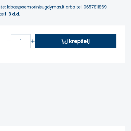
ite:
labas@sensorinisugdymas.lt
arba tel.
0657811869.
as:
1-3 d.d.
Į krepšelį