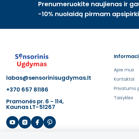
Prenumeruokite naujienas ir ga
-10% nuolaidą pirmam apsipirk
Informaci
Apie mus
labas@sensorinisugdymas.lt
Kontaktai
Privatumo p
+370 657 81186
Taisyklės
Pramonės pr. 6 - 114,
Kaunas LT-51267